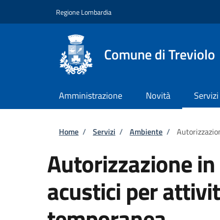
Salta al contenuto principale
Skip to footer content
Regione Lombardia
Comune di Treviolo
Amministrazione
Novità
Servizi
Briciole di pane
Home
/
Servizi
/
Ambiente
/
Autorizzazion
Autorizzazione in 
acustici per attivit
temporanea