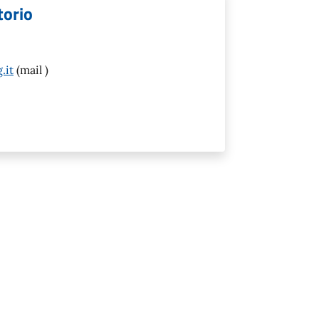
torio
.it
(mail )