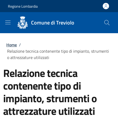
Salta al contenuto principale
Skip to footer content
Regione Lombardia
Comune di Treviolo
Briciole di pane
Home
/
Relazione tecnica contenente tipo di impianto, strumenti
o attrezzature utilizzati
Relazione tecnica
contenente tipo di
impianto, strumenti o
attrezzature utilizzati