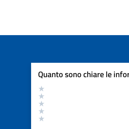
Quanto sono chiare le info
Valutazione
Valuta 5 stelle su 5
Valuta 4 stelle su 5
Valuta 3 stelle su 5
Valuta 2 stelle su 5
Valuta 1 stelle su 5