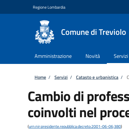
Salta al contenuto principale
Skip to footer content
Regione Lombardia
Comune di Treviolo
Amministrazione
Novità
Servizi
Briciole di pane
Home
/
Servizi
/
Catasto e urbanistica
/
C
Cambio di profess
coinvolti nel proc
(
urn:nir:presidente.repubblica:decreto:2001-06-06;380
)