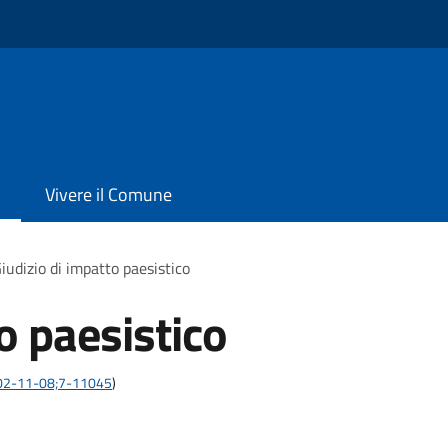
Vivere il Comune
iudizio di impatto paesistico
o paesistico
:2002-11-08;7-11045
)