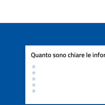
Quanto sono chiare le info
Valutazione
Valuta 5 stelle su 5
Valuta 4 stelle su 5
Valuta 3 stelle su 5
Valuta 2 stelle su 5
Valuta 1 stelle su 5