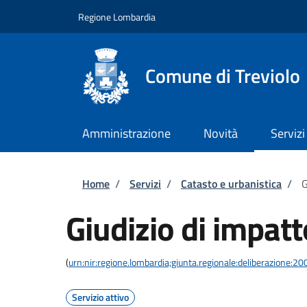
Salta al contenuto principale
Skip to footer content
Regione Lombardia
Comune di Treviolo
Amministrazione
Novità
Servizi
Briciole di pane
Home
/
Servizi
/
Catasto e urbanistica
/
G
Giudizio di impatt
(
urn:nir:regione.lombardia;giunta.regionale:deliberazione
Servizio attivo