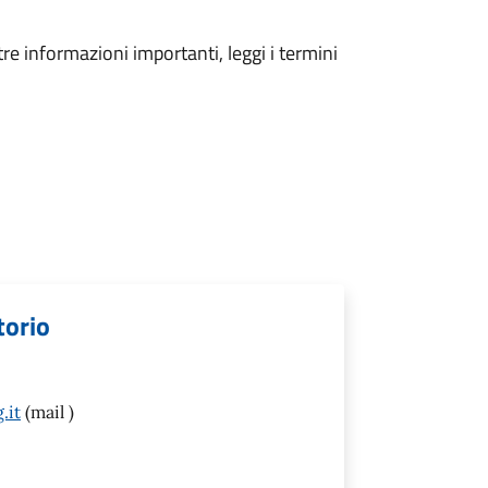
tre informazioni importanti, leggi i termini
torio
.it
(mail )