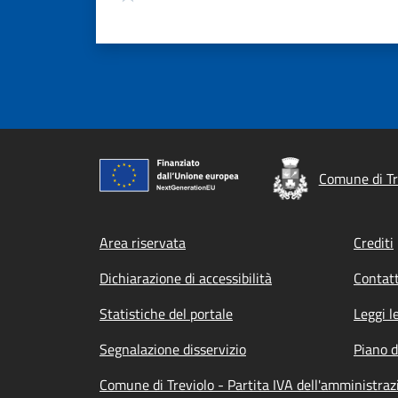
Comune di Tr
Footer menu
Area riservata
Crediti
Dichiarazione di accessibilità
Contatt
Statistiche del portale
Leggi l
Segnalazione disservizio
Piano d
Comune di Treviolo - Partita IVA dell'amministr