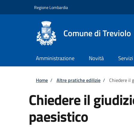
Salta al contenuto principale
Skip to footer content
Regione Lombardia
Comune di Treviolo
Amministrazione
Novità
Servizi
Briciole di pane
Home
/
Altre pratiche edilizie
/
Chiedere il 
Chiedere il giudiz
paesistico