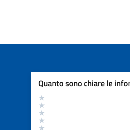
Quanto sono chiare le info
Valutazione
Valuta 5 stelle su 5
Valuta 4 stelle su 5
Valuta 3 stelle su 5
Valuta 2 stelle su 5
Valuta 1 stelle su 5