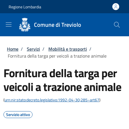
Salta al contenuto principale
Skip to footer content
Regione Lombardia
Comune di Treviolo
Briciole di pane
Home
/
Servizi
/
Mobilità e trasporti
/
Fornitura della targa per veicoli a trazione animale
Fornitura della targa per
veicoli a trazione animale
(
urn:nir:stato:decreto.legislativo:1992-04-30;285~art67
)
Servizio attivo