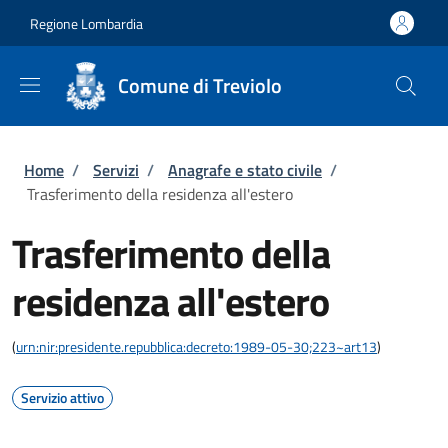
Salta al contenuto principale
Skip to footer content
Regione Lombardia
Comune di Treviolo
Briciole di pane
Home
/
Servizi
/
Anagrafe e stato civile
/
Trasferimento della residenza all'estero
Trasferimento della
residenza all'estero
(
urn:nir:presidente.repubblica:decreto:1989-05-30;223~art13
)
Servizio attivo