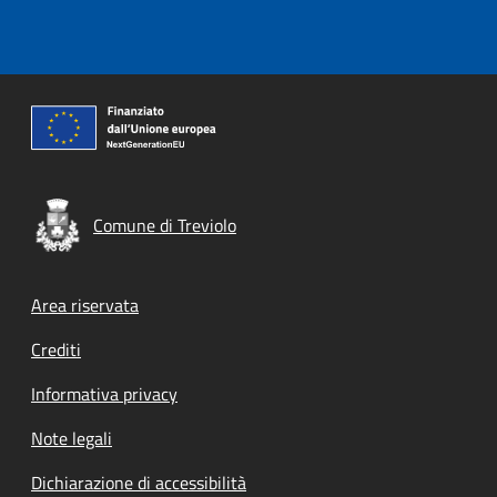
Comune di Treviolo
Footer menu
Area riservata
Crediti
Informativa privacy
Note legali
Dichiarazione di accessibilità