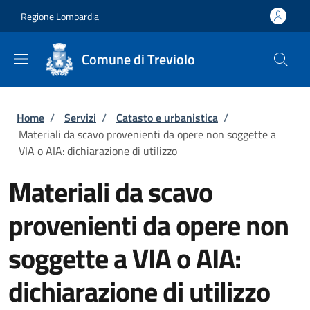
Salta al contenuto principale
Skip to footer content
Regione Lombardia
Comune di Treviolo
Briciole di pane
Home
/
Servizi
/
Catasto e urbanistica
/
Materiali da scavo provenienti da opere non soggette a
VIA o AIA: dichiarazione di utilizzo
Materiali da scavo
provenienti da opere non
soggette a VIA o AIA:
dichiarazione di utilizzo