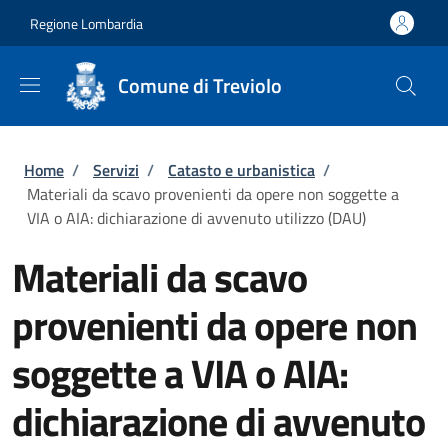
Salta al contenuto principale
Skip to footer content
Regione Lombardia
Comune di Treviolo
Briciole di pane
Home
/
Servizi
/
Catasto e urbanistica
/
Materiali da scavo provenienti da opere non soggette a
VIA o AIA: dichiarazione di avvenuto utilizzo (DAU)
Materiali da scavo
provenienti da opere non
soggette a VIA o AIA:
dichiarazione di avvenuto