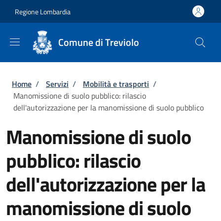
Salta al contenuto principale
Skip to footer content
Regione Lombardia
Comune di Treviolo
Briciole di pane
Home
/
Servizi
/
Mobilità e trasporti
/
Manomissione di suolo pubblico: rilascio
dell'autorizzazione per la manomissione di suolo pubblico
Manomissione di suolo
pubblico: rilascio
dell'autorizzazione per la
manomissione di suolo