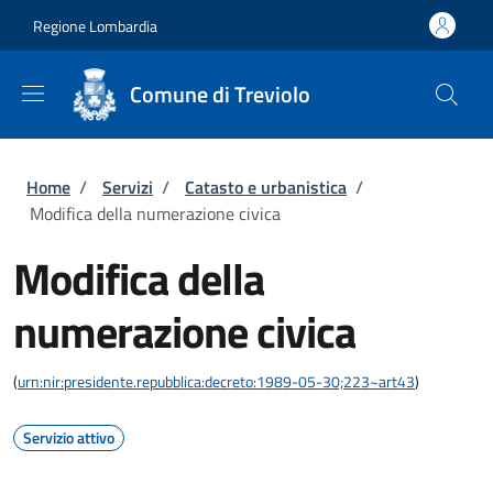
Salta al contenuto principale
Skip to footer content
Regione Lombardia
Comune di Treviolo
Briciole di pane
Home
/
Servizi
/
Catasto e urbanistica
/
Modifica della numerazione civica
Modifica della
numerazione civica
(
urn:nir:presidente.repubblica:decreto:1989-05-30;223~art43
)
Servizio attivo