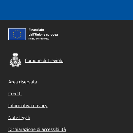
Comune di Treviolo
Footer menu
Area riservata
Crediti
Informativa privacy
Note legali
Dichiarazione di accessibilità