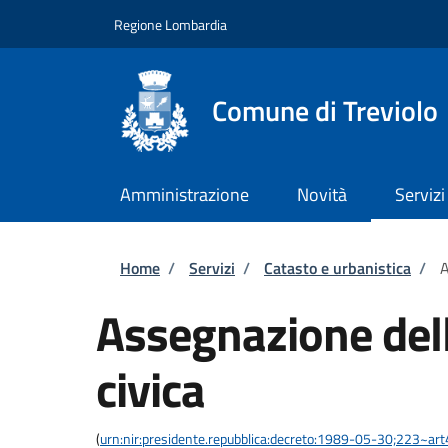
Salta al contenuto principale
Skip to footer content
Regione Lombardia
Comune di Treviolo
Amministrazione
Novità
Servizi
Briciole di pane
Home
/
Servizi
/
Catasto e urbanistica
/
A
Assegnazione del
civica
(
urn:nir:presidente.repubblica:decreto:1989-05-30;223~ar