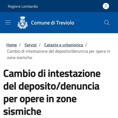
Salta al contenuto principale
Skip to footer content
Regione Lombardia
Comune di Treviolo
Briciole di pane
Home
/
Servizi
/
Catasto e urbanistica
/
Cambio di intestazione del deposito/denuncia per opere in
zone sismiche
Cambio di intestazione
del deposito/denuncia
per opere in zone
sismiche