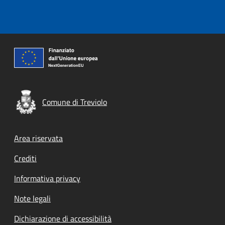
Comune di Treviolo
Footer menu
Area riservata
Crediti
Informativa privacy
Note legali
Dichiarazione di accessibilità