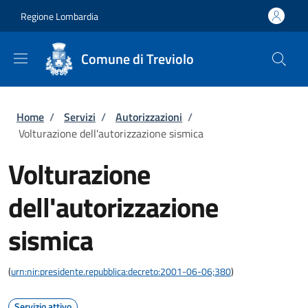
Salta al contenuto principale
Skip to footer content
Regione Lombardia
Comune di Treviolo
Briciole di pane
Home
/
Servizi
/
Autorizzazioni
/
Volturazione dell'autorizzazione sismica
Volturazione
dell'autorizzazione
sismica
(
urn:nir:presidente.repubblica:decreto:2001-06-06;380
)
Servizio attivo