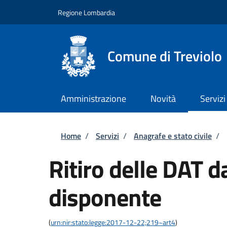
Salta al contenuto principale
Skip to footer content
Regione Lombardia
Comune di Treviolo
Amministrazione
Novità
Servizi
Briciole di pane
Home
/
Servizi
/
Anagrafe e stato civile
/
Ritiro delle DAT d
disponente
(
urn:nir:stato:legge:2017-12-22;219~art4
)