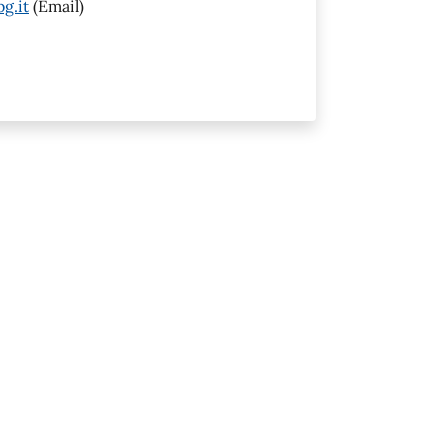
g.it
(Email)