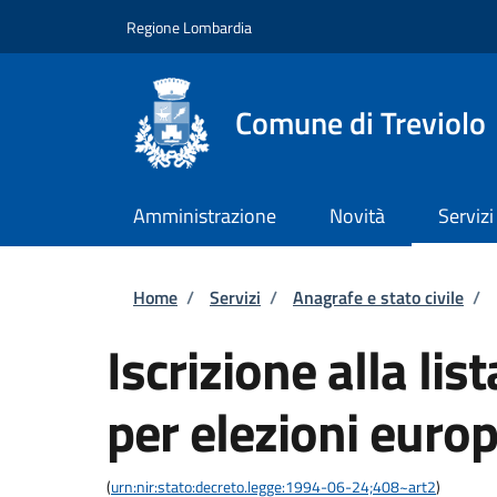
Salta al contenuto principale
Skip to footer content
Regione Lombardia
Comune di Treviolo
Amministrazione
Novità
Servizi
Briciole di pane
Home
/
Servizi
/
Anagrafe e stato civile
/
Iscrizione alla lis
per elezioni euro
(
urn:nir:stato:decreto.legge:1994-06-24;408~art2
)