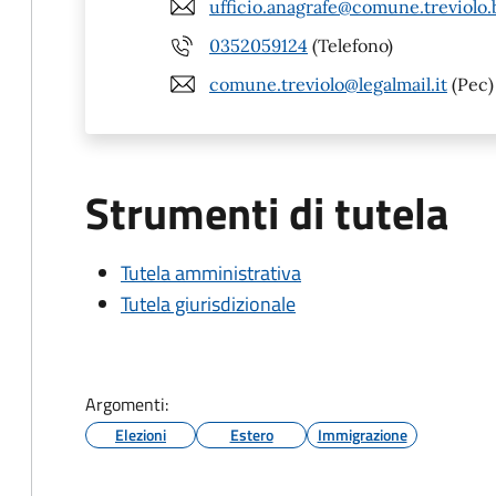
ufficio.anagrafe@comune.treviolo.b
0352059124
(Telefono)
comune.treviolo@legalmail.it
(Pec)
Strumenti di tutela
Tutela amministrativa
Tutela giurisdizionale
Argomenti:
Elezioni
Estero
Immigrazione