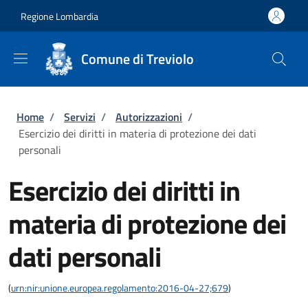
Salta al contenuto principale
Skip to footer content
Regione Lombardia
Comune di Treviolo
Briciole di pane
Home
/
Servizi
/
Autorizzazioni
/
Esercizio dei diritti in materia di protezione dei dati
personali
Esercizio dei diritti in
materia di protezione dei
dati personali
(
urn:nir:unione.europea.regolamento:2016-04-27;679
)