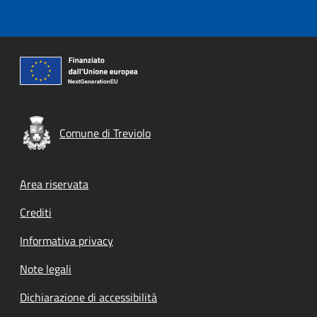
Comune di Treviolo
Footer menu
Area riservata
Crediti
Informativa privacy
Note legali
Dichiarazione di accessibilità