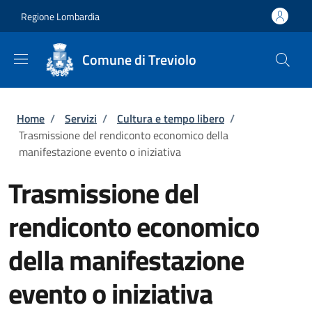
Salta al contenuto principale
Skip to footer content
Regione Lombardia
Comune di Treviolo
Briciole di pane
Home
/
Servizi
/
Cultura e tempo libero
/
Trasmissione del rendiconto economico della
manifestazione evento o iniziativa
Trasmissione del
rendiconto economico
della manifestazione
evento o iniziativa