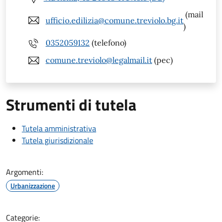
(mail
ufficio.edilizia@comune.treviolo.bg.it
)
0352059132
(telefono)
comune.treviolo@legalmail.it
(pec)
Strumenti di tutela
Tutela amministrativa
Tutela giurisdizionale
Argomenti:
Urbanizzazione
Categorie: