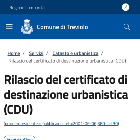
Salta al contenuto principale
Skip to footer content
Regione Lombardia
Comune di Treviolo
Briciole di pane
Home
/
Servizi
/
Catasto e urbanistica
/
Rilascio del certificato di destinazione urbanistica (CDU)
Rilascio del certificato di
destinazione urbanistica
(CDU)
(
urn:nir:presidente.repubblica:decreto:2001-06-06;380~art30
)
Servizio attivo