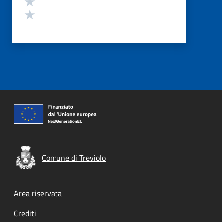
Valuta 2 stelle su 5
Valuta 1 stelle su 5
Comune di Treviolo
Footer menu
Area riservata
Crediti