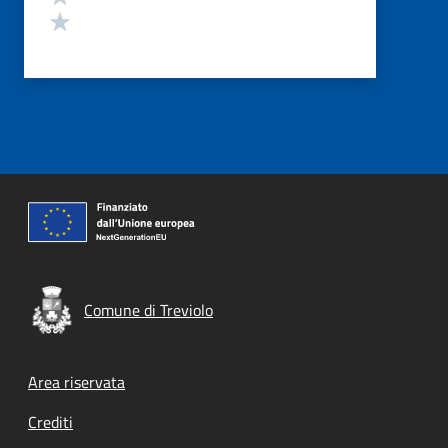
Valuta 1 stelle su 5
Comune di Treviolo
Footer menu
Area riservata
Crediti