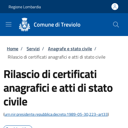
Salta al contenuto principale
Skip to footer content
Regione Lombardia
Comune di Treviolo
Briciole di pane
Home
/
Servizi
/
Anagrafe e stato civile
/
Rilascio di certificati anagrafici e atti di stato civile
Rilascio di certificati
anagrafici e atti di stato
civile
(
urn:nir:presidente.repubblica:decreto:1989-05-30;223~art33
)