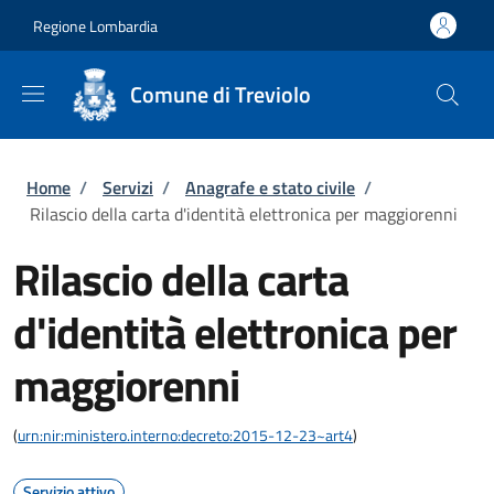
Salta al contenuto principale
Skip to footer content
Regione Lombardia
Comune di Treviolo
Briciole di pane
Home
/
Servizi
/
Anagrafe e stato civile
/
Rilascio della carta d'identità elettronica per maggiorenni
Rilascio della carta
d'identità elettronica per
maggiorenni
(
urn:nir:ministero.interno:decreto:2015-12-23~art4
)
Servizio attivo