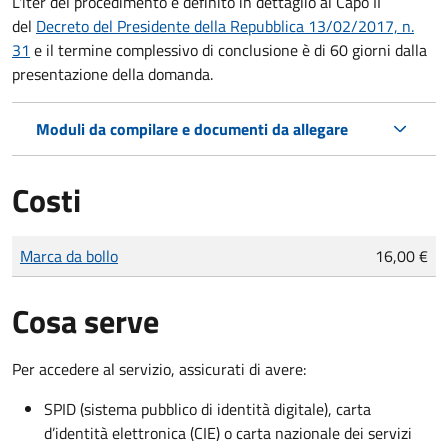
L'iter del procedimento è definito in dettaglio al Capo II
del
Decreto del Presidente della Repubblica 13/02/2017, n.
31
e il termine complessivo di conclusione è di 60 giorni dalla
presentazione della domanda.
Moduli da compilare e documenti da allegare
Costi
Tipo di pagamento
Importo
Marca da bollo
16,00 €
Cosa serve
Per accedere al servizio, assicurati di avere:
SPID (sistema pubblico di identità digitale), carta
d’identità elettronica (CIE) o carta nazionale dei servizi