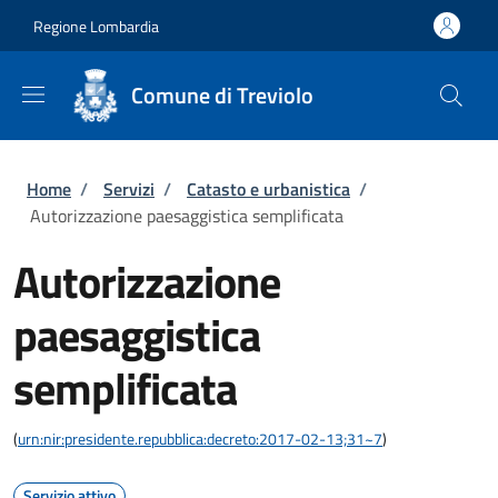
Salta al contenuto principale
Skip to footer content
Regione Lombardia
Comune di Treviolo
Briciole di pane
Home
/
Servizi
/
Catasto e urbanistica
/
Autorizzazione paesaggistica semplificata
Autorizzazione
paesaggistica
semplificata
(
urn:nir:presidente.repubblica:decreto:2017-02-13;31~7
)
Servizio attivo