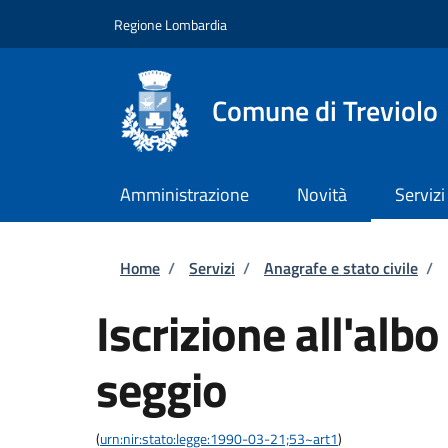
Salta al contenuto principale
Skip to footer content
Regione Lombardia
Comune di Treviolo
Amministrazione
Novità
Servizi
Briciole di pane
Home
/
Servizi
/
Anagrafe e stato civile
/
Iscrizione all'albo
seggio
(
urn:nir:stato:legge:1990-03-21;53~art1
)