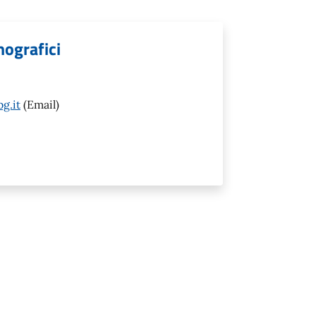
mografici
g.it
(Email)