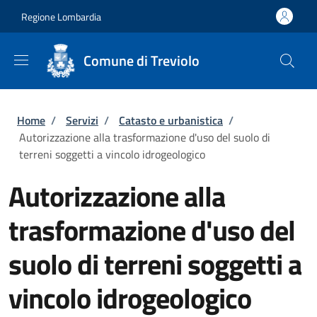
Salta al contenuto principale
Skip to footer content
Regione Lombardia
Comune di Treviolo
Briciole di pane
Home
/
Servizi
/
Catasto e urbanistica
/
Autorizzazione alla trasformazione d'uso del suolo di
terreni soggetti a vincolo idrogeologico
Autorizzazione alla
trasformazione d'uso del
suolo di terreni soggetti a
vincolo idrogeologico