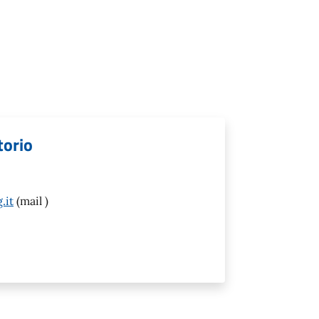
torio
.it
(mail )