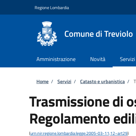
Salta al contenuto principale
Skip to footer content
Regione Lombardia
Comune di Treviolo
Amministrazione
Novità
Servizi
Briciole di pane
Home
/
Servizi
/
Catasto e urbanistica
/
T
Trasmissione di o
Regolamento edil
(
urn:nir:regione.lombardia:legge:2005-03-11;12~art29
)