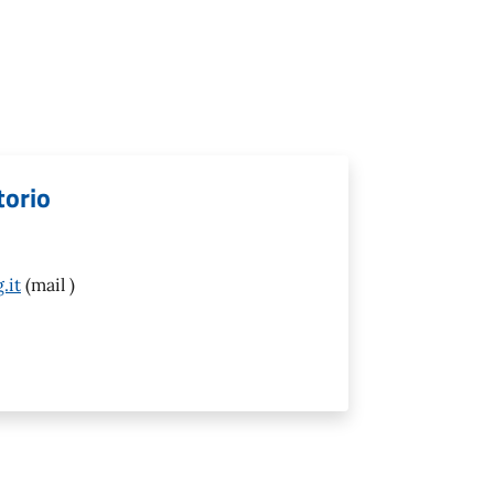
torio
.it
(mail )