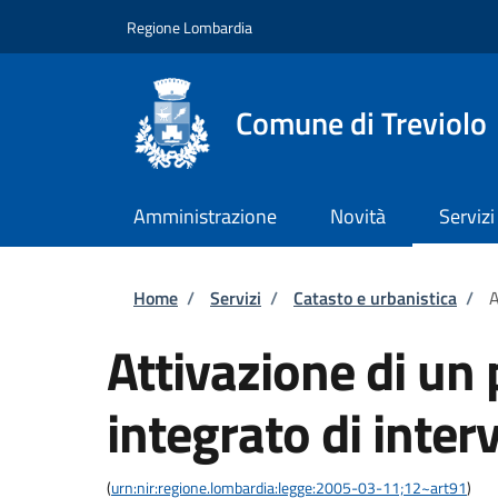
Salta al contenuto principale
Skip to footer content
Regione Lombardia
Comune di Treviolo
Amministrazione
Novità
Servizi
Briciole di pane
Home
/
Servizi
/
Catasto e urbanistica
/
A
Attivazione di u
integrato di inter
(
urn:nir:regione.lombardia:legge:2005-03-11;12~art91
)