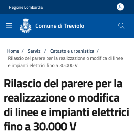
Salta al contenuto principale
Skip to footer content
Regione Lombardia
Comune di Treviolo
Briciole di pane
Home
/
Servizi
/
Catasto e urbanistica
/
Rilascio del parere per la realizzazione o modifica di linee
e impianti elettrici fino a 30.000 V
Rilascio del parere per la
realizzazione o modifica
di linee e impianti elettrici
fino a 30.000 V