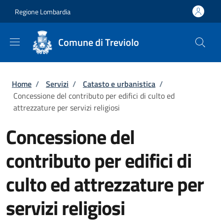
Salta al contenuto principale
Skip to footer content
Regione Lombardia
Comune di Treviolo
Briciole di pane
Home
/
Servizi
/
Catasto e urbanistica
/
Concessione del contributo per edifici di culto ed
attrezzature per servizi religiosi
Concessione del
contributo per edifici di
culto ed attrezzature per
servizi religiosi