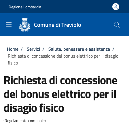
Salta al contenuto principale
Skip to footer content
Regione Lombardia
Comune di Treviolo
Briciole di pane
Home
/
Servizi
/
Salute, benessere e assistenza
/
Richiesta di concessione del bonus elettrico per il disagio
fisico
Richiesta di concessione
del bonus elettrico per il
disagio fisico
(Regolamento comunale)