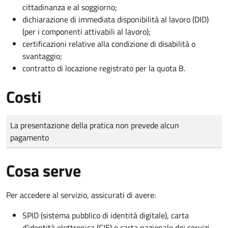
cittadinanza e al soggiorno;
dichiarazione di immediata disponibilità al lavoro (DID)
(per i componenti attivabili al lavoro);
certificazioni relative alla condizione di disabilità o
svantaggio;
contratto di locazione registrato per la quota B.
Costi
Tipo di pagamento
Importo
La presentazione della pratica non prevede alcun
pagamento
Cosa serve
Per accedere al servizio, assicurati di avere:
SPID (sistema pubblico di identità digitale), carta
d’identità elettronica (CIE) o carta nazionale dei servizi