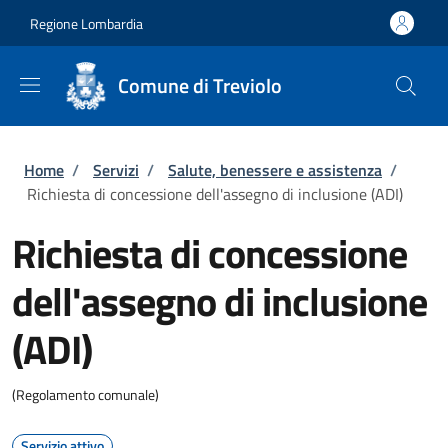
Salta al contenuto principale
Skip to footer content
Regione Lombardia
Comune di Treviolo
Briciole di pane
Home
/
Servizi
/
Salute, benessere e assistenza
/
Richiesta di concessione dell'assegno di inclusione (ADI)
Richiesta di concessione
dell'assegno di inclusione
(ADI)
(Regolamento comunale)
Servizio attivo