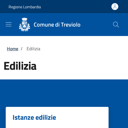
Salta al contenuto principale
Skip to footer content
Regione Lombardia
Comune di Treviolo
Briciole di pane
Home
/
Edilizia
Edilizia
Istanze edilizie