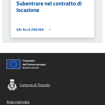
Subentrare nel contratto di
locazione
VAI ALLA PAGINA
Comune di Treviolo
Footer menu
Area riservata