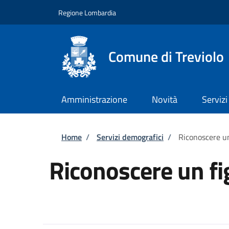
Salta al contenuto principale
Skip to footer content
Regione Lombardia
Comune di Treviolo
Amministrazione
Novità
Servizi
Briciole di pane
Home
/
Servizi demografici
/
Riconoscere un
Riconoscere un fi