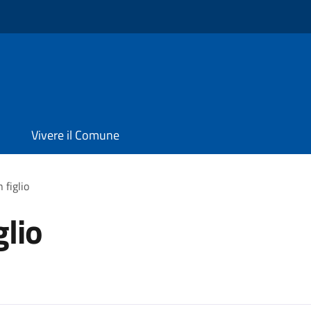
Vivere il Comune
 figlio
glio