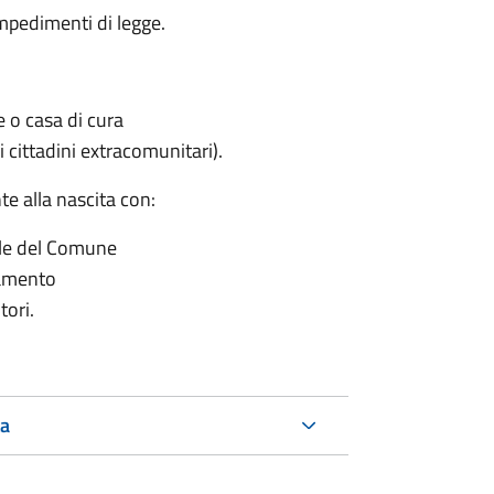
impedimenti di legge.
le o casa di cura
 cittadini extracomunitari).
e alla nascita con:
vile del Comune
tamento
tori.
ta