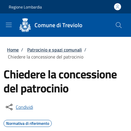
Salta al contenuto principale
Skip to footer content
Regione Lombardia
Comune di Treviolo
Briciole di pane
Home
/
Patrocinio e spazi comunali
/
Chiedere la concessione del patrocinio
Chiedere la concessione
del patrocinio
Condividi
Normativa di riferimento